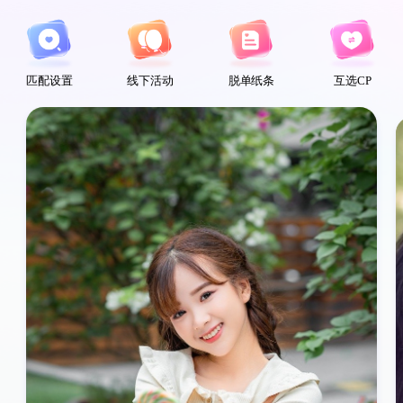
匹配设置
线下活动
脱单纸条
互选CP